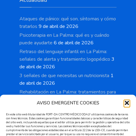
Actualidad
Ataques de pánico: qué son, síntomas y cómo
tratarlos
9 de abril de 2026
Psicoterapia en La Palma: qué es y cuándo
puede ayudarte
6 de abril de 2026
Retraso del lenguaje infantil en La Palma:
señales de alerta y tratamiento logopédico
3
de abril de 2026
3 señales de que necesitas un nutricionista
1
de abril de 2026
Rehabilitación en La Palma: tratamientos para
recuperar movilidad y reducir el dolor
28 de
AVISO EMERGENTE COOKIES
marzo de 2026
En este sitio web titularidad de FORT-DA CENTRO MÉDICO ODALY utilizamos cookies de terceros
con fines técnicos. Estas cookies garantizan funcionalidades básicas y características de seguridad
del sitio web, incluyendo aquellas que el editor utiliza para permitir la gestión y operativa del sitio
web y habilitar sus funciones y servicios. Las cookies técnicas están exceptuadas del
cumplimiento de las obligaciones establecidas en el artículo 22.2 de la LSSI-CE, cuando permitan
prestar el servicio solicitado por el usuario, por lo que su uso no requiere el consentimiento del