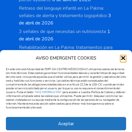
Retraso del lenguaje infantil en La Palma:
señales de alerta y tratamiento logopédico
3
de abril de 2026
3 señales de que necesitas un nutricionista
1
de abril de 2026
Rehabilitación en La Palma: tratamientos para
recuperar movilidad y reducir el dolor
28 de
AVISO EMERGENTE COOKIES
marzo de 2026
En este sitio web titularidad de FORT-DA CENTRO MÉDICO ODALY utilizamos cookies de terceros
con fines técnicos. Estas cookies garantizan funcionalidades básicas y características de seguridad
del sitio web, incluyendo aquellas que el editor utiliza para permitir la gestión y operativa del sitio
web y habilitar sus funciones y servicios. Las cookies técnicas están exceptuadas del
cumplimiento de las obligaciones establecidas en el artículo 22.2 de la LSSI-CE, cuando permitan
prestar el servicio solicitado por el usuario, por lo que su uso no requiere el consentimiento del
Cita previa
usuario. Pulse el botón “
MÁS INFORMACIÓN
” para acceder a nuestra Política de Cookies y obtener
información ampliada sobre las cookies que utilizamos. Puede permitir, bloquear o eliminar las
cookies instaladas en su equipo mediante la configuración de las opciones de su navegador de
Internet. Mantenemos esta sección sobre cookies para ofrecer más transparencia sobre el
Solicitar
funcionamiento del sitio web.
Aceptar