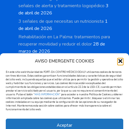
señales de alerta y tratamiento logopédico
3
de abril de 2026
3 señales de que necesitas un nutricionista
1
de abril de 2026
Rehabilitación en La Palma: tratamientos para
recuperar movilidad y reducir el dolor
28 de
marzo de 2026
AVISO EMERGENTE COOKIES
En este sitio web titularidad de FORT-DA CENTRO MÉDICO ODALY utilizamos cookies de terceros
con fines técnicos. Estas cookies garantizan funcionalidades básicas y características de seguridad
Cita previa
del sitio web, incluyendo aquellas que el editor utiliza para permitir la gestión y operativa del sitio
web y habilitar sus funciones y servicios. Las cookies técnicas están exceptuadas del
cumplimiento de las obligaciones establecidas en el artículo 22.2 de la LSSI-CE, cuando permitan
prestar el servicio solicitado por el usuario, por lo que su uso no requiere el consentimiento del
usuario. Pulse el botón “
Solicitar
MÁS INFORMACIÓN
” para acceder a nuestra Política de Cookies y obtener
información ampliada sobre las cookies que utilizamos. Puede permitir, bloquear o eliminar las
cookies instaladas en su equipo mediante la configuración de las opciones de su navegador de
Internet. Mantenemos esta sección sobre cookies para ofrecer más transparencia sobre el
funcionamiento del sitio web.
Aceptar