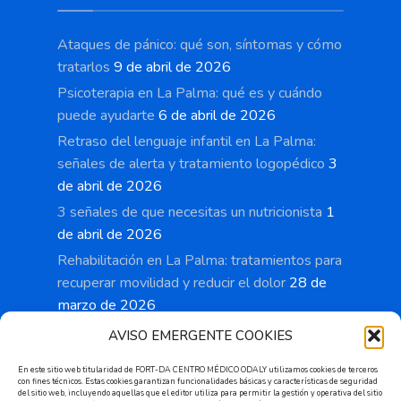
Ataques de pánico: qué son, síntomas y cómo
tratarlos
9 de abril de 2026
Psicoterapia en La Palma: qué es y cuándo
puede ayudarte
6 de abril de 2026
Retraso del lenguaje infantil en La Palma:
señales de alerta y tratamiento logopédico
3
de abril de 2026
3 señales de que necesitas un nutricionista
1
de abril de 2026
Rehabilitación en La Palma: tratamientos para
recuperar movilidad y reducir el dolor
28 de
marzo de 2026
AVISO EMERGENTE COOKIES
En este sitio web titularidad de FORT-DA CENTRO MÉDICO ODALY utilizamos cookies de terceros
con fines técnicos. Estas cookies garantizan funcionalidades básicas y características de seguridad
Cita previa
del sitio web, incluyendo aquellas que el editor utiliza para permitir la gestión y operativa del sitio